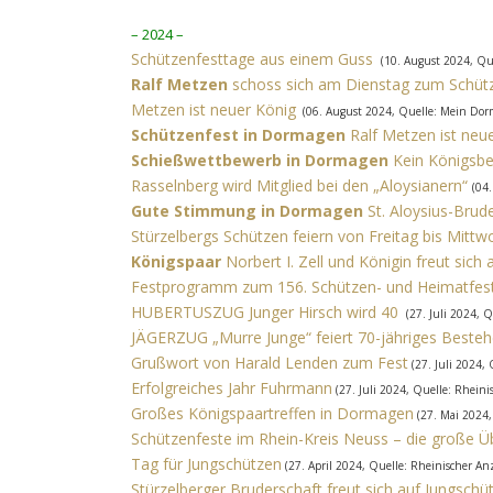
– 2024 –
Schützenfesttage aus einem Guss
(10. August 2024, Que
Ralf Metzen
schoss sich am Dienstag zum Schüt
Metzen ist neuer König
(06. August 2024, Quelle: Mein Dor
Schützenfest in Dormagen
Ralf Metzen ist neu
Schießwettbewerb in Dormagen
Kein Königsbe
Rasselnberg wird Mitglied bei den „Aloysianern“
(04
Gute Stimmung in Dormagen
St. Aloysius-Brud
Stürzelbergs Schützen feiern von Freitag bis Mittw
Königspaar
Norbert I. Zell und Königin freut sich 
Festprogramm zum 156. Schützen- und Heimatfes
HUBERTUSZUG Junger Hirsch wird 40
(27. Juli 2024, Q
JÄGERZUG „Murre Junge“ feiert 70-jähriges Beste
Grußwort von Harald Lenden zum Fest
(27. Juli 2024, 
Erfolgreiches Jahr Fuhrmann
(27. Juli 2024, Quelle: Rheini
Großes Königspaartreffen in Dormagen
(27. Mai 2024
Schützenfeste im Rhein-Kreis Neuss – die große Ü
Tag für Jungschützen
(27. April 2024, Quelle: Rheinischer Anz
Stürzelberger Bruderschaft freut sich auf Jungschü