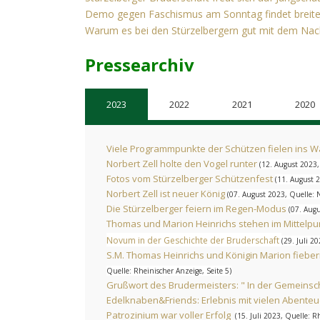
Demo gegen Faschismus am Sonntag findet breite
Warum es bei den Stürzelbergern gut mit dem Nac
Pressearchiv
2023
2022
2021
2020
Viele Programmpunkte der Schützen fielen ins 
Norbert Zell holte den Vogel runter
(12. August 2023,
Fotos vom Stürzelberger Schützenfest
(11. August 
Norbert Zell ist neuer König
(07. August 2023, Quelle: 
Die Stürzelberger feiern im Regen-Modus
(07. Aug
Thomas und Marion Heinrichs stehen im Mittelpu
Novum in der Geschichte der Bruderschaft
(29. Juli 2
S.M. Thomas Heinrichs und Königin Marion fiebe
Quelle: Rheinischer Anzeige, Seite 5)
Grußwort des Brudermeisters: " In der Gemeinsch
Edelknaben&Friends: Erlebnis mit vielen Abente
Patrozinium war voller Erfolg
(15. Juli 2023, Quelle: R