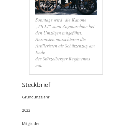
Sonntags wird die Kanone
„TILLI“ samt Zugmaschine bei
den Umzügen mitgeführt.
Ansonsten marschieren die
Artilleristen als Schützenzug am
Ende
des Stürzelberger Regimentes
mit.
Steckbrief
Gründungsjahr
2022
Mitglieder